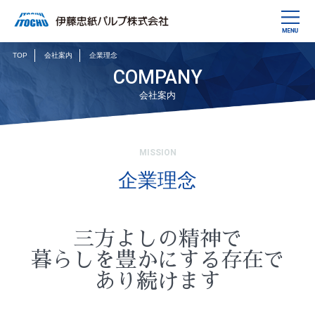
TOP
会社案内
企業理念
COMPANY
会社案内
MISSION
企業理念
三方よしの精神で
暮らしを豊かにする存在で
あり続けます